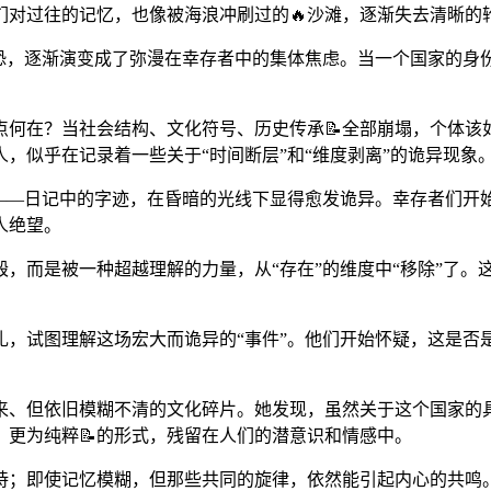
们对过往的记忆，也像被海浪冲刷过的🔥沙滩，逐渐失去清晰的
惊恐，逐渐演变成了弥漫在幸存者中的集体焦虑。当一个国家的身
点何在？当社会结构、文化符号、历史传承📝全部崩塌，个体该
，似乎在记录着一些关于“时间断层”和“维度剥离”的诡异现象
”——日记中的字迹，在昏暗的光线下显得愈发诡异。幸存者们开
人绝望。
而是被一种超越理解的力量，从“存在”的维度中“移除”了。这种
。
扎，试图理解这场宏大而诡异的“事件”。他们开始怀疑，这是否
来、但依旧模糊不清的文化碎片。她发现，虽然关于这个国家的
、更为纯粹📝的形式，残留在人们的潜意识和情感中。
持；即使记忆模糊，但那些共同的旋律，依然能引起内心的共鸣。