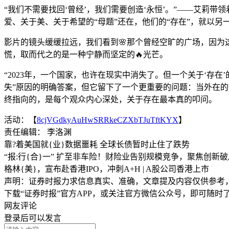
“我们不需要找回‘曾经’，我们需要创造‘永恒’。”——艾莉
爱、关于美、关于希望的“母题”还在，他们的“存在”，就以另
影片的镜头缓缓拉远，我们看到🌸那个曾经空旷的广场，因为
慌，取而代之的是一种宁静而坚定的🔥光芒。
“2023年，一个国家，也许在现实中消失了。但一个关于‘存
失”原因的明确答案，但它留下了一个更重要的问题：当外在的
终指向的，是每个观众内心深处，关于存在最本真的叩问。
活动：【
8cjVGdkyAuHwSRRkeCZXbTJuTftKYX
】
责任编辑： 李洛渊
靠?着美国就{业}数据噩耗 全球长债暂时止住了跌势
“报:行{合}一” 扩至非车险！财险业告别规模竞争，聚焦创新破
格林{美}，宣布赴香港IPO，冲刺A+H | A股公司香港上市
声明：证券时报力求信息真实、准确，文章提及内容仅供参考
下载“证券时报”官方APP，或关注官方微信公众号，即可随
网友评论
登录
后可以发言