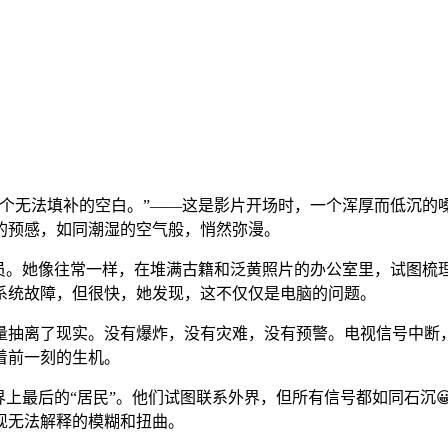
了一个无法填补的空白。”——这是影片开场时，一个浑厚而低沉
的预感，如同潮湿的空气般，悄然弥漫。
究员。她像往常一样，在堆满古籍和泛黄照片的办公室里，试图梳
系统故障，但很快，她发现，这不仅仅是电脑的问题。
量抽离了现实。没有爆炸，没有灾难，没有预警。电视信号中断
着前一刻的生机。
界上最后的“居民”。他们试图联系外界，但所有信号都如同石沉
现无法解释的模糊和扭曲。