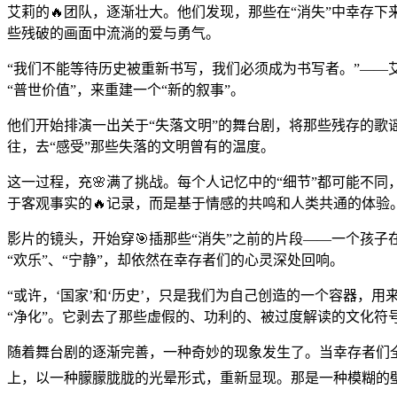
艾莉的🔥团队，逐渐壮大。他们发现，那些在“消失”中幸存
些残破的画面中流淌的爱与勇气。
“我们不能等待历史被重新书写，我们必须成为书写者。”—
“普世价值”，来重建一个“新的叙事”。
他们开始排演一出关于“失落文明”的舞台剧，将那些残存的歌
往，去“感受”那些失落的文明曾有的温度。
这一过程，充🌸满了挑战。每个人记忆中的“细节”都可能不同
于客观事实的🔥记录，而是基于情感的共鸣和人类共通的体验
影片的镜头，开始穿🎯插那些“消失”之前的片段——一个孩
“欢乐”、“宁静”，却依然在幸存者们的心灵深处回响。
“或许，‘国家’和‘历史’，只是我们为自己创造的一个容器，
“净化”。它剥去了那些虚假的、功利的、被过度解读的文化符
随着舞台剧的逐渐完善，一种奇妙的现象发生了。当幸存者们全
上，以一种朦朦胧胧的光晕形式，重新显现。那是一种模糊的