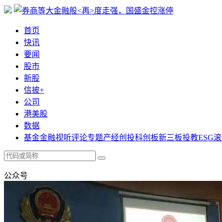
首页
快讯
要闻
股市
新股
信披+
公司
港美股
数据
基金
金融
视听
评论
专题
产经
创投
科创板
新三板
投教
ESG
滚
公众号