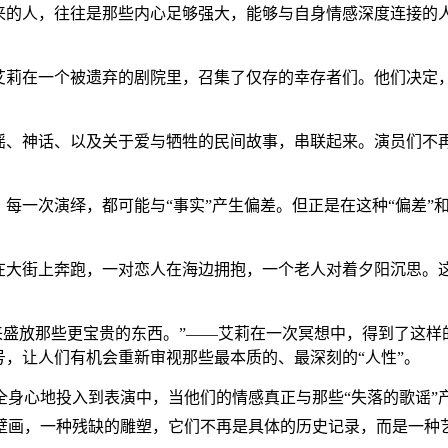
下来的人，往往是那些内心足够强大，能够与自身情感深度连接
—艾莉在一个被遗弃的剧院里，召集了仅存的幸存者们。他们决定
谣、神话、以及关于爱与牺牲的民间故事，串联起来。演员们不再
，每一次演绎，都可能与“事实”产生偏差。但正是在这种“偏差”
。
子在大街上奔跑，一对恋人在海边拥抱，一个老人对着夕阳沉思。这
用来盛放那些更宝贵的东西。”——艾莉在一次冥想中，得到了这
号，让人们有机会重新审视那些最本质的、最深刻的“人性”。
身心地投入到表演中，当他们的情感真正与那些“失落的歌谣”
壁画，一种残缺的雕塑，它们不再是具体的历史记录，而是一种艺