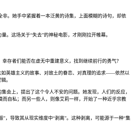
目全非。她手中紧握着一本泛黄的诗集，上面模糊的诗句，却依
量。这场关于“失去”的神秘电影，才刚刚拉开帷幕。
糊不清，幸存者们能否在虚无中重建意义，找到继续前行的勇气？
—比如英雄主义的故事、对故土的眷恋、对真理的追求——依然以
逻辑。
的集会上，提出了这个令人不安的问题。她发现，人们的反应，
冷漠而自私；而另一些人，则像艾莉一样，开始了一种近乎宗教
振”，导致其从现实维度中“剥离”。这种剥离，可能源于一种“集