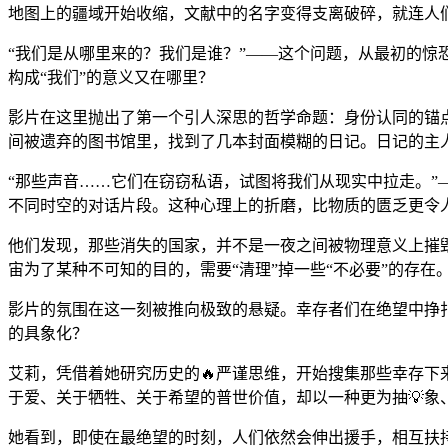
地图上的疆域开始收缩，文献中的名字变得支离破碎，就连人
“我们是从哪里来的？我们是谁？”——这个问题，从最初的
构成“我们”的意义又在哪里？
影片在这里抛出了第一个引人深思的哲学命题：身份认同的锚
间被遗弃的图书馆里，找到了几本封面模糊的日记。日记的主人
“那些声音……它们在窃窃私语，试图将我们从现实中拉走。
不同时空的对话片段。这种心理上的折磨，比物质的匮乏更令
他们发现，那些消失的国家，并不是一夜之间被物理意义上摧毁，
宙为了某种不可知的目的，需要“清理”掉一些“不必要”的存在
影片的氛围在这一刻被推向极致的悬疑。幸存者们在绝望中挣
的具象化？
艾莉，凭借着她研究历史的🔥严谨思维，开始搜集那些幸存下
于爱、关于牺牲、关于希望的普世价值，却以一种更为抽💡象
她看到，即使在最绝望的时刻，人们依然会伸出援手，相互扶