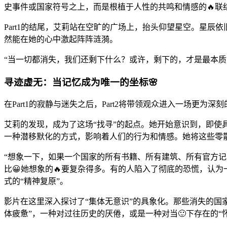
史事件或国家符号之上，而是根植于人性的共鸣和情感的🔥联
Part1的结尾，艾莉站在空旷的广场上，抬头仰望星空。星
然能在她的心中激起阵阵涟漪。
“当一切都消失，我们还剩下什么？或许，剩下的，才是最本质
寻迹虚无：当记忆成为唯一的坐标🌸
在Part1的寂静与迷失之后，Part2将带领观众进入一场更
艾莉的发现，成为了这场“找寻”的起点。她开始意识到，即使
一种潜移默化的方式，影响着人们的行为和情感。她将这些零散
“想象一下，如果一个国家的所有书籍、所有建筑、所有官方
比😀她想象的🔥要复杂得多。有的人陷入了彻底的恐慌，认
式的“精神复原”。
影片在这里深入探讨了“集体无意识”的具象化。那些消失的国家
体疲惫”，一种对过往历史的厌倦，或是一种对当🙂下存在的“