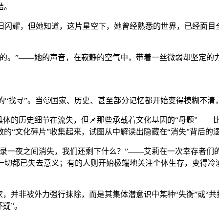
结。
辰依旧闪耀，但她知道，这片星空下，她曾经熟悉的世界，已经面
的。”——她的声音，在寂静的空气中，带着一丝微弱却坚定的力
为深刻的“找寻”。当🙂国家、历史、甚至部分记忆都开始变得模
具体的历史细节在流失，但📌那些承载着文化基因的“母题”—
的“文化碎片”收集起来，试图从中解读出隐藏在“消失”背后的
记录一夜之间消失，我们还剩下什么？”——艾莉在一次幸存者们
为一切都已失去意义；有的人则开始极端地关注个体生存，变得
，并非被外力强行抹除，而是其集体潜意识中某种“失衡”或“共
怀疑”。